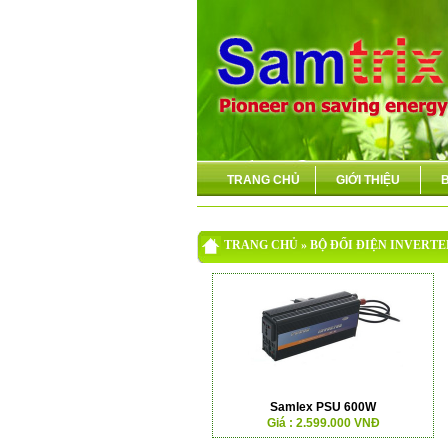
TRANG CHỦ
GIỚI THIỆU
TRANG CHỦ » BỘ ĐỔI ĐIỆN INVER
Samlex PSU 600W
Giá : 2.599.000 VNĐ