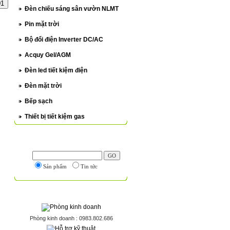
Đèn chiếu sáng sân vườn NLMT
Pin mặt trời
Bộ đổi điện Inverter DC/AC
Acquy Gel/AGM
Đèn led tiết kiệm điện
Đèn mặt trời
Bếp sạch
Thiết bị tiết kiệm gas
TÌM KIẾM NÂNG CAO
Sản phẩm
Tin tức
HỖ TRỢ TRỰC TUYẾN
Phòng kinh doanh : 0983.802.686