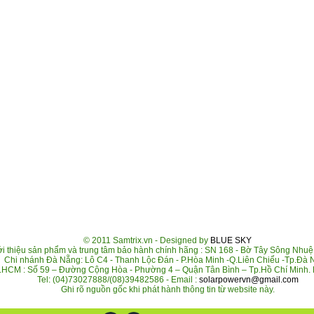
© 2011 Samtrix.vn - Designed by
BLUE SKY
hiệu sản phẩm và trung tâm bảo hành chính hãng : SN 168 - Bờ Tây Sông Nhuệ 
Chi nhánh Đà Nẵng: Lô C4 - Thanh Lộc Đán - P.Hòa Minh -Q.Liên Chiểu -Tp.Đà
p.HCM : Số 59 – Đường Cộng Hòa - Phường 4 – Quận Tân Bình – Tp.Hồ Chí Minh. H
Tel: (04)73027888/(08)39482586 - Email :
solarpowervn@gmail.com
Ghi rõ nguồn gốc khi phát hành thông tin từ website này.