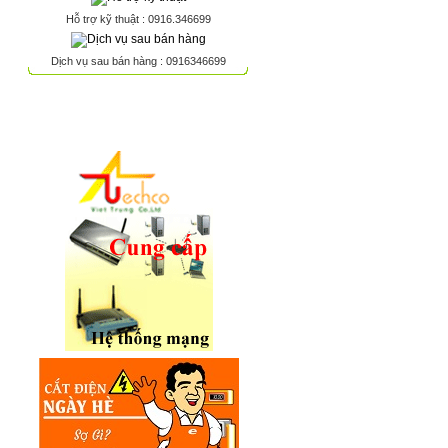
Hỗ trợ kỹ thuật : 0916.346699
Dịch vụ sau bán hàng : 0916346699
FANPAGE FACEBOOK
LIÊN KẾT - QUẢNG CÁO