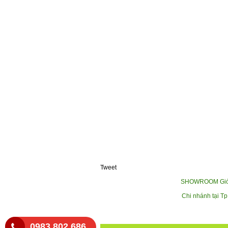
Tweet
SHOWROOM Giới t
Chi nhánh tại T
0983 802 686