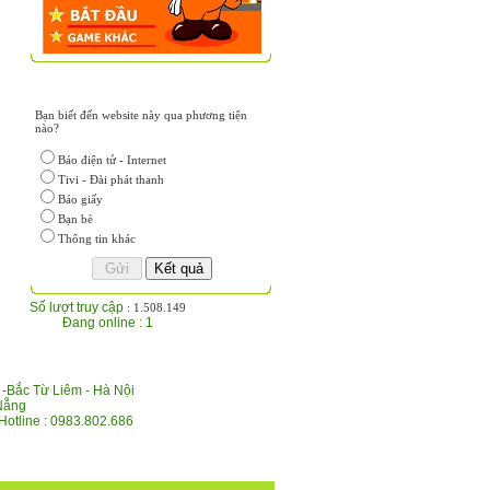
BÌNH CHỌN - ĐÁNH GIÁ
Bạn biết đến website này qua phương tiện
nào?
Báo điện tử - Internet
Tivi - Đài phát thanh
Báo giấy
Bạn bè
Thông tin khác
Số lượt truy cập
: 1.508.149
Đang online : 1
-Bắc Từ Liêm - Hà Nội
 Nẵng
otline : 0983.802.686