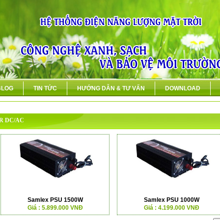
BLOG
TIN TỨC
HƯỚNG DẪN & TƯ VẤN
DOWNLOAD
TER DC/AC
Samlex PSU 1500W
Samlex PSU 1000W
Giá : 5.899.000 VNĐ
Giá : 4.199.000 VNĐ